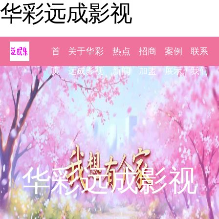
华彩远成影视
首
关于华彩
热点
招商
案例
联系
页
远成影视
新闻
加盟
展示
我们
华彩远成影视